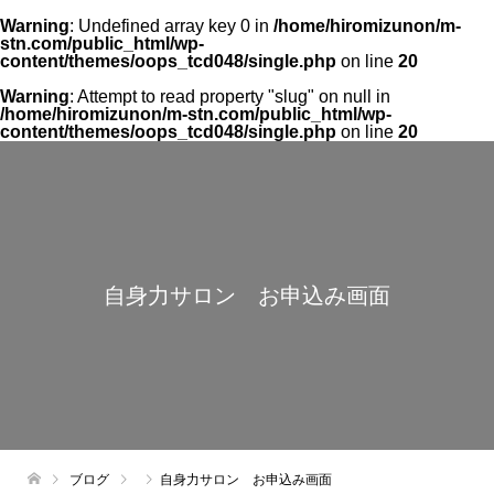
Warning
: Undefined array key 0 in
/home/hiromizunon/m-
stn.com/public_html/wp-
content/themes/oops_tcd048/single.php
on line
20
Warning
: Attempt to read property "slug" on null in
/home/hiromizunon/m-stn.com/public_html/wp-
content/themes/oops_tcd048/single.php
on line
20
自身力サロン お申込み画面
ブログ
自身力サロン お申込み画面